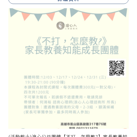
(活動截止)浪心公益團體【不打，怎麼教?】家長教養知