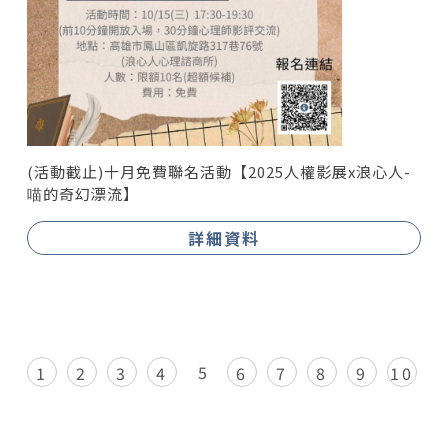
(活動截止)十月免費聯名活動【2025人權影展x浪心人-
喵的奇幻漂流】
詳細資料
5
1
2
3
4
6
7
8
9
10