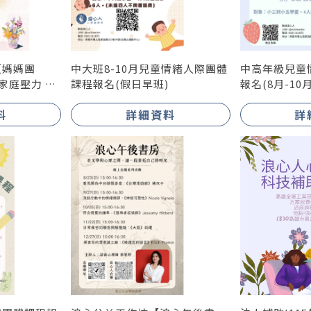
【媽媽團
中大班8-10月兒童情緒人際團體
中高年級兒童
家庭壓力 夫
課程報名(假日早班)
報名(8月-10
料
詳細資料
詳