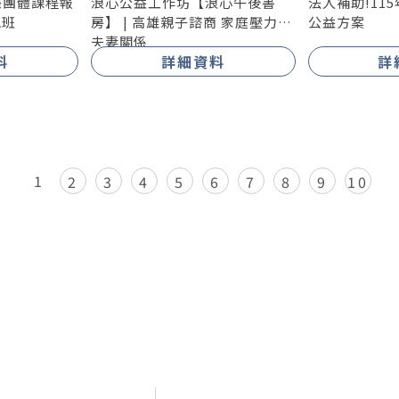
際團體課程報
浪心公益工作坊【浪心午後書
法人補助!11
晚班
房】 | 高雄親子諮商 家庭壓力
公益方案
夫妻關係
料
詳細資料
詳
1
2
3
4
5
6
7
8
9
10