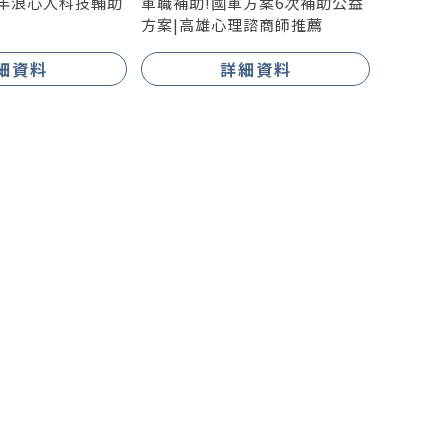
5年浪心人科技輔助
軍職補助!國軍方案6次補助公益
方案|高雄心理諮商師推薦
細資料
詳細資料