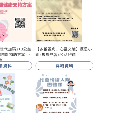
世代加碼3+3公益
【多維視角．心靈交織】反思小
諮商 補助方案 政
組x現場見習x公益諮商
商
細資料
詳細資料