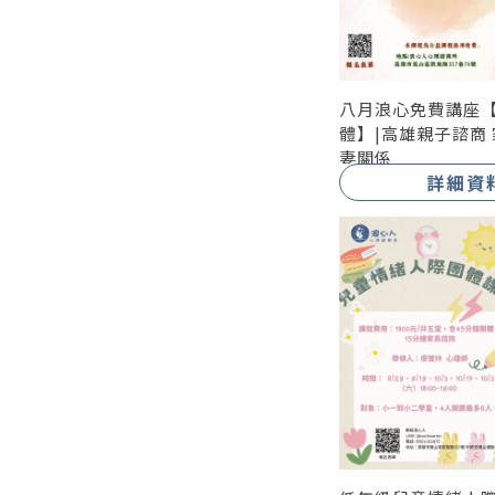
八月浪心免費講座
體】|高雄親子諮商 
妻關係
詳細資